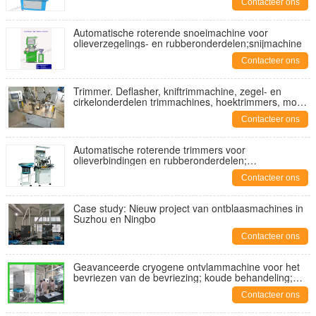
Contacteer ons
Automatische roterende snoeimachine voor
olieverzegelings- en rubberonderdelen;snijmachine
Contacteer ons
Trimmer. Deflasher, kniftrimmachine, zegel- en
cirkelonderdelen trimmachines, hoektrimmers, model
YA-MM-200B.
Contacteer ons
Automatische roterende trimmers voor
olieverbindingen en rubberonderdelen;
vacuümtrimmers; rubbertrimmers; hoektrimmers
Contacteer ons
Case study: Nieuw project van ontblaasmachines in
Suzhou en Ningbo
Contacteer ons
Geavanceerde cryogene ontvlammachine voor het
bevriezen van de bevriezing; koude behandeling;
bevriezingstechniek;
Contacteer ons