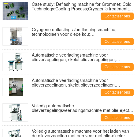
Case study: Deflashing machine for Grommet; Cold
Technology;Cooling Process;Cryogenic treatment;
Freeze Equipment;
Contacteer ons
Cryogene ontlastings-/ontflashingsmachine;
technologieën voor diepe kou;
stikstofontlastingsmachine; ontlastingsmachine voor
Contacteer ons
schotblazen
Automatische veerladingsmachine voor
olieverzegelingen, skelet olieverzegelingen,
hydraulische olieverzegelingen, voor
Contacteer ons
CFW.LYO.CHR.PHLE. SIMRIT
Automatische veerladingsmachine voor
olieverzegelingen, skelet olieverzegelingen,
hydraulische olieverzegelingen, voor
Contacteer ons
CFW.LYO.CHR.PHLE. SIMRIT
Volledig automatische
olieverzegelingsveerladingsmachine met olie-ejector,
veervoedingsmachine voor olieverzegeling;
Contacteer ons
Volledig automatische machine voor het laden van
de olieverzegeling met een veer met olie-ejector