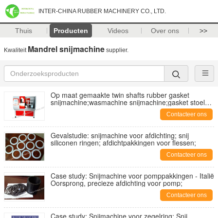
INTER-CHINA RUBBER MACHINERY CO., LTD.
Thuis
Producten
Videos
Over ons
>>
Mandrel snijmachine
Kwaliteit
supplier.
Op maat gemaakte twin shafts rubber gasket
snijmachine;wasmachine snijmachine;gasket stoel
snijmachine
Contacteer ons
Gevalstudie: snijmachine voor afdichting; snij
siliconen ringen; afdichtpakkingen voor flessen;
Contacteer ons
Case study: Snijmachine voor pomppakkingen - Italië
Oorsprong, precieze afdichting voor pomp;
Contacteer ons
Case study: Snijmachine voor zegelring; Snij