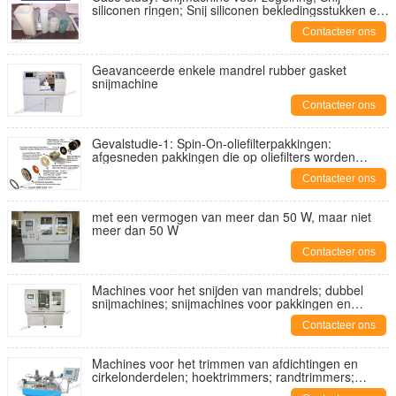
siliconen ringen; Snij siliconen bekledingsstukken en
wasmachines;
Contacteer ons
Geavanceerde enkele mandrel rubber gasket
snijmachine
Contacteer ons
Gevalstudie-1: Spin-On-oliefilterpakkingen:
afgesneden pakkingen die op oliefilters worden
gebruikt
Contacteer ons
met een vermogen van meer dan 50 W, maar niet
meer dan 50 W
Contacteer ons
Machines voor het snijden van mandrels; dubbel
snijmachines; snijmachines voor pakkingen en
wasmachines; pakkingsnijmachines;
Contacteer ons
afdichtmachines;
Machines voor het trimmen van afdichtingen en
cirkelonderdelen; hoektrimmers; randtrimmers;
flitsknippers; model YA-MM-200A