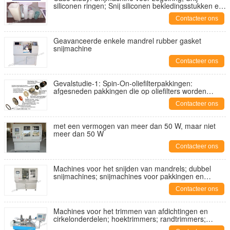
siliconen ringen; Snij siliconen bekledingsstukken en
wasmachines;
Contacteer ons
Geavanceerde enkele mandrel rubber gasket
snijmachine
Contacteer ons
Gevalstudie-1: Spin-On-oliefilterpakkingen:
afgesneden pakkingen die op oliefilters worden
gebruikt
Contacteer ons
met een vermogen van meer dan 50 W, maar niet
meer dan 50 W
Contacteer ons
Machines voor het snijden van mandrels; dubbel
snijmachines; snijmachines voor pakkingen en
wasmachines; pakkingsnijmachines;
Contacteer ons
afdichtmachines;
Machines voor het trimmen van afdichtingen en
cirkelonderdelen; hoektrimmers; randtrimmers;
flitsknippers; model YA-MM-200A