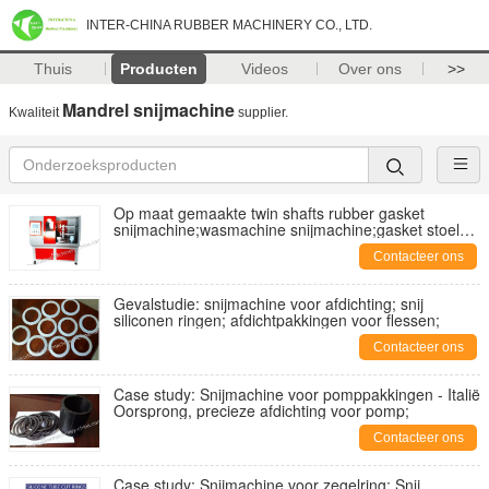
INTER-CHINA RUBBER MACHINERY CO., LTD.
Thuis
Producten
Videos
Over ons
>>
Mandrel snijmachine
Kwaliteit
supplier.
Op maat gemaakte twin shafts rubber gasket
snijmachine;wasmachine snijmachine;gasket stoel
snijmachine
Contacteer ons
Gevalstudie: snijmachine voor afdichting; snij
siliconen ringen; afdichtpakkingen voor flessen;
Contacteer ons
Case study: Snijmachine voor pomppakkingen - Italië
Oorsprong, precieze afdichting voor pomp;
Contacteer ons
Case study: Snijmachine voor zegelring; Snij