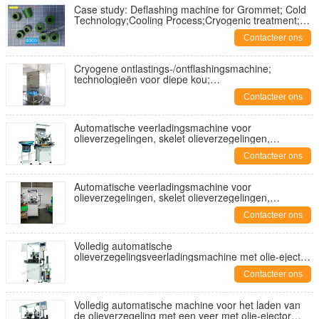
Case study: Deflashing machine for Grommet; Cold
Technology;Cooling Process;Cryogenic treatment;
Freeze Equipment;
Contacteer ons
Cryogene ontlastings-/ontflashingsmachine;
technologieën voor diepe kou;
stikstofontlastingsmachine; ontlastingsmachine voor
Contacteer ons
schotblazen
Automatische veerladingsmachine voor
olieverzegelingen, skelet olieverzegelingen,
hydraulische olieverzegelingen, voor
Contacteer ons
CFW.LYO.CHR.PHLE. SIMRIT
Automatische veerladingsmachine voor
olieverzegelingen, skelet olieverzegelingen,
hydraulische olieverzegelingen, voor
Contacteer ons
CFW.LYO.CHR.PHLE. SIMRIT
Volledig automatische
olieverzegelingsveerladingsmachine met olie-ejector,
veervoedingsmachine voor olieverzegeling;
Contacteer ons
Volledig automatische machine voor het laden van
de olieverzegeling met een veer met olie-ejector