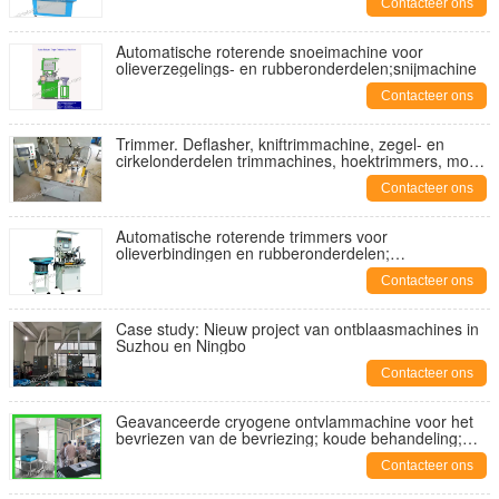
Contacteer ons
Automatische roterende snoeimachine voor
olieverzegelings- en rubberonderdelen;snijmachine
Contacteer ons
Trimmer. Deflasher, kniftrimmachine, zegel- en
cirkelonderdelen trimmachines, hoektrimmers, model
YA-MM-200B.
Contacteer ons
Automatische roterende trimmers voor
olieverbindingen en rubberonderdelen;
vacuümtrimmers; rubbertrimmers; hoektrimmers
Contacteer ons
Case study: Nieuw project van ontblaasmachines in
Suzhou en Ningbo
Contacteer ons
Geavanceerde cryogene ontvlammachine voor het
bevriezen van de bevriezing; koude behandeling;
bevriezingstechniek;
Contacteer ons