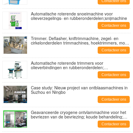
Contacteer ons
Automatische roterende snoeimachine voor
olieverzegelings- en rubberonderdelen;snijmachine
Contacteer ons
Trimmer. Deflasher, kniftrimmachine, zegel- en
cirkelonderdelen trimmachines, hoektrimmers, model
YA-MM-200B.
Contacteer ons
Automatische roterende trimmers voor
olieverbindingen en rubberonderdelen;
vacuümtrimmers; rubbertrimmers; hoektrimmers
Contacteer ons
Case study: Nieuw project van ontblaasmachines in
Suzhou en Ningbo
Contacteer ons
Geavanceerde cryogene ontvlammachine voor het
bevriezen van de bevriezing; koude behandeling;
bevriezingstechniek;
Contacteer ons