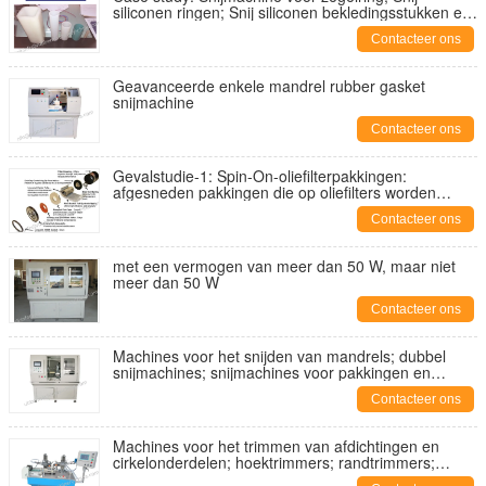
siliconen ringen; Snij siliconen bekledingsstukken en
wasmachines;
Contacteer ons
Geavanceerde enkele mandrel rubber gasket
snijmachine
Contacteer ons
Gevalstudie-1: Spin-On-oliefilterpakkingen:
afgesneden pakkingen die op oliefilters worden
gebruikt
Contacteer ons
met een vermogen van meer dan 50 W, maar niet
meer dan 50 W
Contacteer ons
Machines voor het snijden van mandrels; dubbel
snijmachines; snijmachines voor pakkingen en
wasmachines; pakkingsnijmachines;
Contacteer ons
afdichtmachines;
Machines voor het trimmen van afdichtingen en
cirkelonderdelen; hoektrimmers; randtrimmers;
flitsknippers; model YA-MM-200A