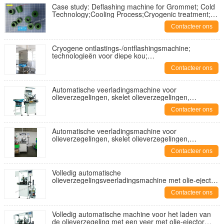
Case study: Deflashing machine for Grommet; Cold
Technology;Cooling Process;Cryogenic treatment;
Freeze Equipment;
Contacteer ons
Cryogene ontlastings-/ontflashingsmachine;
technologieën voor diepe kou;
stikstofontlastingsmachine; ontlastingsmachine voor
Contacteer ons
schotblazen
Automatische veerladingsmachine voor
olieverzegelingen, skelet olieverzegelingen,
hydraulische olieverzegelingen, voor
Contacteer ons
CFW.LYO.CHR.PHLE. SIMRIT
Automatische veerladingsmachine voor
olieverzegelingen, skelet olieverzegelingen,
hydraulische olieverzegelingen, voor
Contacteer ons
CFW.LYO.CHR.PHLE. SIMRIT
Volledig automatische
olieverzegelingsveerladingsmachine met olie-ejector,
veervoedingsmachine voor olieverzegeling;
Contacteer ons
Volledig automatische machine voor het laden van
de olieverzegeling met een veer met olie-ejector