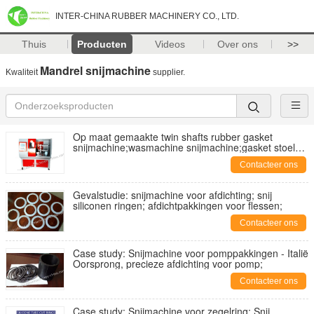
INTER-CHINA RUBBER MACHINERY CO., LTD.
Thuis
Producten
Videos
Over ons
>>
Mandrel snijmachine
Kwaliteit
supplier.
Op maat gemaakte twin shafts rubber gasket
snijmachine;wasmachine snijmachine;gasket stoel
snijmachine
Contacteer ons
Gevalstudie: snijmachine voor afdichting; snij
siliconen ringen; afdichtpakkingen voor flessen;
Contacteer ons
Case study: Snijmachine voor pomppakkingen - Italië
Oorsprong, precieze afdichting voor pomp;
Contacteer ons
Case study: Snijmachine voor zegelring; Snij