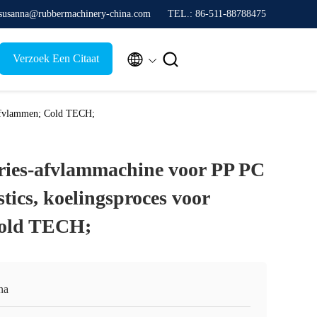
 susanna@rubbermachinery-china.com
TEL.: 86-511-88788475


Verzoek Een Citaat
 afvlammen; Cold TECH;
ries-afvlammachine voor PP PC
ics, koelingsproces voor
old TECH;
na