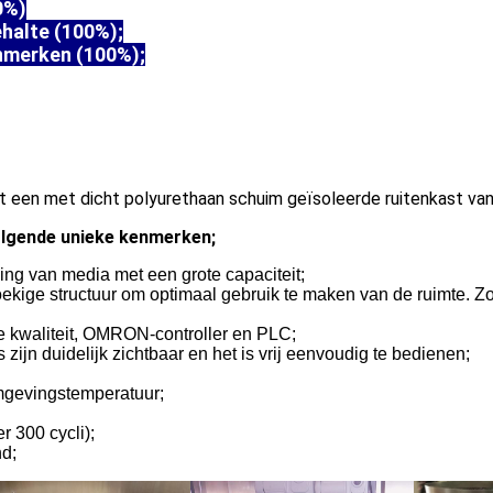
0%)
halte (100%);
nmerken (100%);
een met dicht polyurethaan schuim geïsoleerde ruitenkast van r
olgende unieke kenmerken;
ing van media met een grote capaciteit;
ekige structuur om optimaal gebruik te maken van de ruimte. Zo 
e kwaliteit, OMRON-controller en PLC;
zijn duidelijk zichtbaar en het is vrij eenvoudig te bedienen;
mgevingstemperatuur;
 300 cycli);
nd;