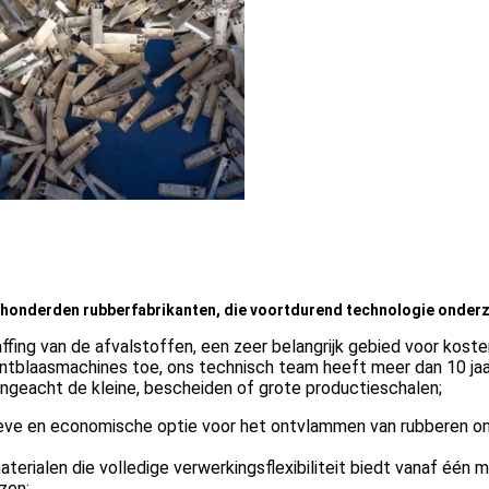
n honderden rubberfabrikanten, die voortdurend technologie onder
ffing van de afvalstoffen, een zeer belangrijk gebied voor kosten-
tblaasmachines toe, ons technisch team heeft meer dan 10 jaa
ongeacht de kleine, bescheiden of grote productieschalen;
tieve en economische optie voor het ontvlammen van rubberen o
rialen die volledige verwerkingsflexibiliteit biedt vanaf één m
zen;