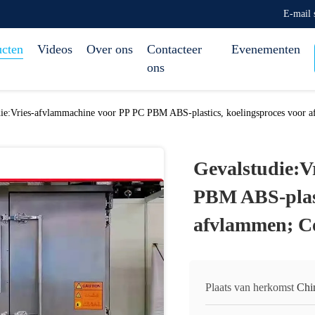
E-mail
ucten
Videos
Over ons
Contacteer
Evenementen
ons
die:Vries-afvlammachine voor PP PC PBM ABS-plastics, koelingsproces voor
Gevalstudie:V
PBM ABS-plast
afvlammen; C
Plaats van herkomst
Chi