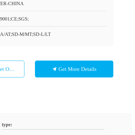
TER-CHINA
9001;CE;SGS;
A/AT;SD-M/MT;SD-L/LT
et Ons Op
Get More Details
type: