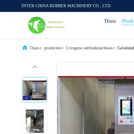
INTER-CHINA RUBBER MACHINERY CO., LTD.
Thuis
Prod
Thuis
>
producten
>
Cryogene ontflashmachines
>
Gevalstu