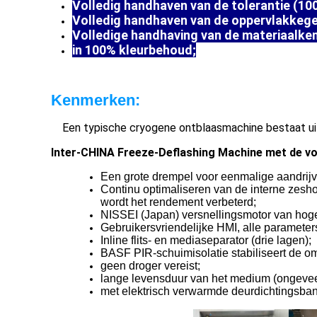
Volledig handhaven van de tolerantie (10
Volledig handhaven van de oppervlakkege
Volledige handhaving van de materiaalke
in 100% kleurbehoud;
Kenmerken:
Een typische cryogene ontblaasmachine bestaat uit 
Inter-CHINA Freeze-Deflashing Machine met de v
Een grote drempel voor eenmalige aandrijv
Continu optimaliseren van de interne zesho
wordt het rendement verbeterd;
NISSEI (Japan) versnellingsmotor van hog
Gebruikersvriendelijke HMI, alle parameters 
Inline flits- en mediaseparator (drie lagen);
BASF PIR-schuimisolatie stabiliseert de o
geen droger vereist;
lange levensduur van het medium (ongeveer
met elektrisch verwarmde deurdichtingsba