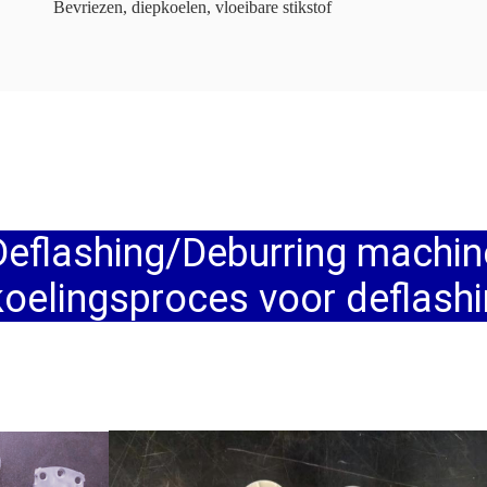
Bevriezen, diepkoelen, vloeibare stikstof
 Deflashing/Deburring mach
 koelingsproces voor deflashi