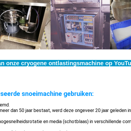
an onze cryogene ontlastingsmachine op YouT
iseerde snoeimachine gebruiken:
oemd.
er dan 50 jaar bestaat, werd deze ongeveer 20 jaar geleden in d
 hogesnelheidsrotatie en media (schotblaas) in verschillende co