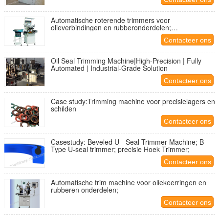
Automatische roterende trimmers voor
olieverbindingen en rubberonderdelen;
vacuümtrimmers; rubbertrimmers; hoektrimmers
Contacteer ons
Oil Seal Trimming Machine|High-Precision | Fully
Automated | Industrial-Grade Solution
Contacteer ons
Case study:Trimming machine voor precisielagers en
schilden
Contacteer ons
Casestudy: Beveled U - Seal Trimmer Machine; B
Type U-seal trimmer; precisie Hoek Trimmer;
Contacteer ons
Automatische trim machine voor oliekeerringen en
rubberen onderdelen;
Contacteer ons