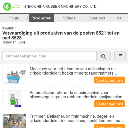
INTER-CHINA RUBBER MACHINERY CO., LTD.
Thuis
Producten
Videos
Over ons
>>
Kwaliteit
Vervaardiging uit produkten van de posten 8521 tot en
met 8528
supplier.
(38)
Machines voor het trimmen van afdichtingen en
cirkelonderdelen; hoektrimmers; randtrimmers;
flitsknippers; model YA-MM-200A
Contacteer ons
Automatische roterende snoeimachine voor
olieverzegelings- en rubberonderdelen;snijmachine
Contacteer ons
Trimmer. Deflasher, kniftrimmachine, zegel- en
cirkelonderdelen trimmachines, hoektrimmers, model
YA-MM-200B.
Contacteer ons