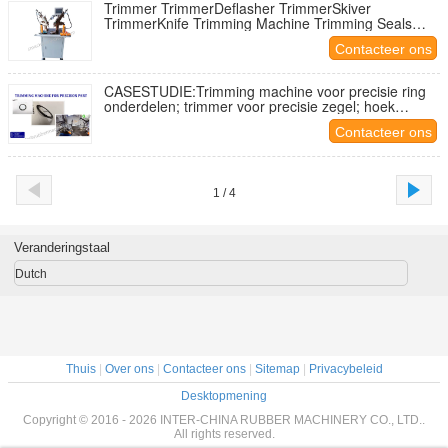
Trimmer TrimmerDeflasher TrimmerSkiver
TrimmerKnife Trimming Machine Trimming Seals
And Circle Parts Trimming Machines Trimming Angle
Contacteer ons
Trimmers
CASESTUDIE:Trimming machine voor precisie ring
onderdelen; trimmer voor precisie zegel; hoek
trimmer voor as afdichting ring
Contacteer ons
1 / 4
Veranderingstaal
Dutch
Thuis
|
Over ons
|
Contacteer ons
|
Sitemap
|
Privacybeleid
Desktopmening
Copyright © 2016 - 2026 INTER-CHINA RUBBER MACHINERY CO., LTD..
All rights reserved.