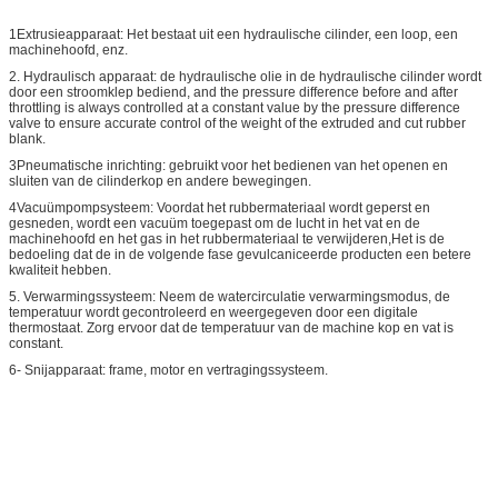
1Extrusieapparaat: Het bestaat uit een hydraulische cilinder, een loop, een
machinehoofd, enz.
2. Hydraulisch apparaat: de hydraulische olie in de hydraulische cilinder wordt
door een stroomklep bediend, and the pressure difference before and after
throttling is always controlled at a constant value by the pressure difference
valve to ensure accurate control of the weight of the extruded and cut rubber
blank.
3Pneumatische inrichting: gebruikt voor het bedienen van het openen en
sluiten van de cilinderkop en andere bewegingen.
4Vacuümpompsysteem: Voordat het rubbermateriaal wordt geperst en
gesneden, wordt een vacuüm toegepast om de lucht in het vat en de
machinehoofd en het gas in het rubbermateriaal te verwijderen,Het is de
bedoeling dat de in de volgende fase gevulcaniceerde producten een betere
kwaliteit hebben.
5. Verwarmingssysteem: Neem de watercirculatie verwarmingsmodus, de
temperatuur wordt gecontroleerd en weergegeven door een digitale
thermostaat. Zorg ervoor dat de temperatuur van de machine kop en vat is
constant.
6- Snijapparaat: frame, motor en vertragingssysteem.