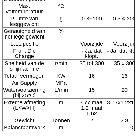
Max.
°C
vattemperatuur
Ruimte van
g
0.3~100
0.3 ¢ 200
leeggewicht
Genauigheid van
%
het lege gewicht
Laadpositie
Voorzijde
Voorzijde
Front Die
- Ja, dat
- Ja, dat klo
Change
klopt.
Snelheid van de
r/min
35 tot 300
35 ¢ 300
snijmachine
Totaal vermogen
KW
16
16
Air Supply
MPa
Watervoorziening
L/min
15
20
(bij 25°C)
Externe afmeting
m
3.77 maal
3.77x1.2x1.
(L×W×H)
1.2 maal
1.62
Gewicht
Tonnen
2
2.3
Balansraamwerk
m
0.