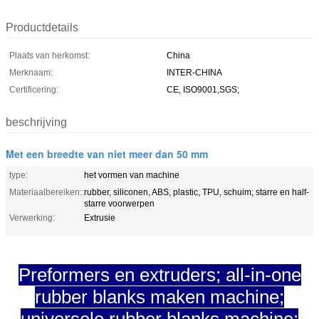
Productdetails
Plaats van herkomst:
China
Merknaam:
INTER-CHINA
Certificering:
CE, ISO9001,SGS;
beschrijving
Met een breedte van niet meer dan 50 mm
type:
het vormen van machine
Materiaalbereiken::
rubber, siliconen, ABS, plastic, TPU, schuim; starre en half-
starre voorwerpen
Verwerking:
Extrusie
Preformers en extruders; all-in-one
rubber blanks maken machine;
universele rubber blanks machine;