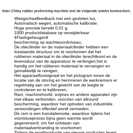
Inter-China rubber preforming machine met de volgende unieke kenmerken;
Weegschaalfeedback met een gesloten lus;
Automatisch wegen; automatische kalibratie;
Hoge precisie bereikt 0,01 g;
1000 productdatabase op verwijderbaar
¢Flashgeheugen¢
bescherming op wachtwoordniveau;
De oliecilinder en de materiaalcilinder hebben een
losstaande structuur om te voorkomen dat het
rubberen materiaal in de oliecilinder terechtkomt en de
levensduur van de apparatuur te verlengen;het is
handig om het rubberen materiaal te vervangen en
gemakkelijk te reinigen;
Het apparaatfoutsignaal en het pictogram tonen de
locatie van de storing en herinneren de werknemers er
regelmatig aan om het gewicht van de leegte te
controleren en te kalibreren;
Ram, machinehoofd, snijmes en andere apparaten zijn
met elkaar verbonden, voorzien van allround
bescherming, waardoor het optreden van industriële
verwondingen effectief wordt vermeden;
De ram is een translatiemotie, waardoor tijdens het
voortstuwproces bijna geen warmte wordt
gegenereerd, om het ontstaan van
materiaalverbranding te voorkomen;
Tijdens de proefproductie van nieuwe producten levert