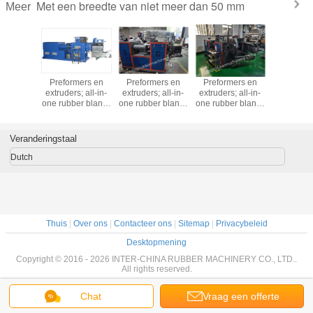
Met een breedte van niet meer dan 50 mm
Meer
mers en
Preformers en
Preformers en
Preformers en
Preforme
; all-in-
extruders; all-in-
extruders; all-in-
extruders; all-in-
extruders;
er blanks
one rubber blanks
one rubber blanks
one rubber blanks
one rubber
achine;
maken machine;
maken machine;
maken machine;
maken ma
le rubber
universele rubber
universele rubber
universele rubber
universele
machine;
blanks machine;
blanks machine;
blanks machine;
blanks ma
Veranderingstaal
ieze
precieze
precieze
precieze
preci
rmer;
preformer;
preformer;
preformer;
prefor
Dutch
Thuis
|
Over ons
|
Contacteer ons
|
Sitemap
|
Privacybeleid
Desktopmening
Copyright © 2016 - 2026 INTER-CHINA RUBBER MACHINERY CO., LTD..
All rights reserved.
Chat
Vraag een offerte