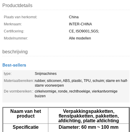
Productdetails
Plaats van herkomst:
China
Merknaam:
INTER-CHINA
Certificering:
CE, ISO9001,SGS;
Modelnummer:
Alle modellen
beschrijving
Best-sellers
type:
Snijmachines
Materiaalbereiken::
rubber, siliconen, ABS, plastic, TPU, schuim; starre en half-
starre voorwerpen
De vormbereiken::
cirkelvormige, ronde, rechthoekige, vierkantvormige
buizen
Naam van het
Verpakkingspakketten,
product
flenstpakketten, pakketten,
afdichting, platte afdichting
Specificatie
Diameter: 60 mm ~ 100 mm