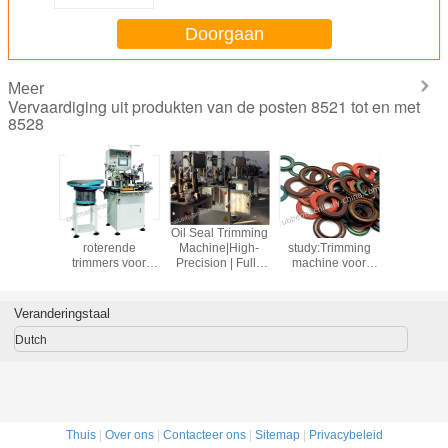
hoektrimmers, model YA-MM-
200B.
Doorgaan
Meer
Vervaardiging uit produkten van de posten 8521 tot en met
8528
ase
Machines voor het
Automatische
Trimmer.
Automa
Trimming
trimmen van
roterende
Deflasher,
roter
ne voor
afdichtingen en
snoeimachine
kniftrimmachine,
trimmer
lagers en
cirkelonderdelen;
voor
zegel- en
olieverbi
ilden
hoektrimmers;
olieverzegelings-
cirkelonderdelen
e
randtrimmers;
en
trimmachines,
rubberond
Veranderingstaal
flitsknippers;
rubberonderdelen;snijmachine
hoektrimmers,
vacuümtr
model YA-MM-
model YA-MM-
rubbertr
Dutch
200A
200B.
hoektr
Thuis
|
Over ons
|
Contacteer ons
|
Sitemap
|
Privacybeleid