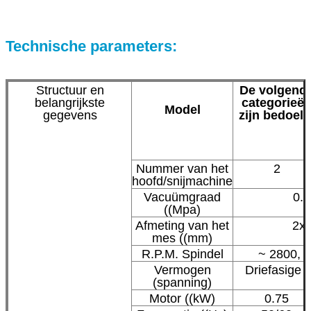
Technische parameters:
Structuur en
De volgend
belangrijkste
categorieë
Model
gegevens
zijn bedoeld
Nummer van het
2
hoofd/snijmachine
Vacuümgraad
0.5
((Mpa)
Afmeting van het
2x
mes ((mm)
R.P.M. Spindel
~ 2800, v
Vermogen
Driefasige
(spanning)
Motor ((kW)
0.75