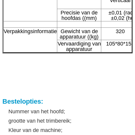
Verticaal
Precisie van de
±0,01 (radi
hoofdas ((mm)
±0,02 (ho
Verpakkingsinformatie
Gewicht van de
320
apparatuur ((kg)
Vervaardiging van
105*80*152
apparatuur
Bestelopties:
Nummer van het hoofd;
grootte van het trimbereik;
Kleur van de machine;