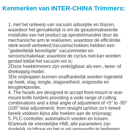
Kenmerken van INTER-CHINA Trimmers:
1. met het ontwerp van vacuüm adsorptie en blazen,
waardoor het gemakkelijk is om de geautomatiseerde
installatie van het product op spindel/mandrel door de
mechanische arm te realiseren, waardoor de efficiëntie
sterk wordt verbeterd;Vacuümschokken hebben een
"gedeeltelijk beveiligde" vacuümmeter en
sensorschakelaar, waardoor de cyclus niet kan worden
gestart totdat het vacuüm vol is;
2Deze hoektrimmers zijn verkrijgbaar als een-, twee- of
driekoppig model.
3De snijkoppen kunnen onafhankelijk worden ingesteld
op hoek, slag, lengte, slagsnelheid, snijpositie en
terugtrekpositie.
4. The heads are designed to accept front-mount or rear-
mount knife holders providing a wide range of cutting
combinations and a total angle of adjustment of +5° to -95°
(100° total adjustment) from straight upVoor zo'n breed
bereik voldoen bijna alle hoeken aan de snijvraag;
5. PLC-controller, automatisch voeden en lossen.
6Gebruik de vriendelijke HMI, alle parameters zijn
duidelijk zichtbaar en het is vrij eenvoudig te bedienen.