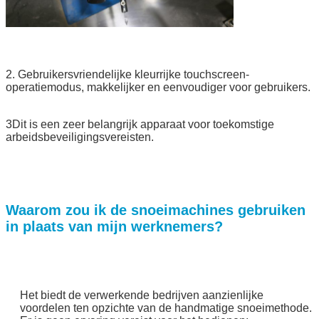
Laat een bericht achter
2. Gebruikersvriendelijke kleurrijke touchscreen-
We bellen je snel terug!
operatiemodus, makkelijker en eenvoudiger voor gebruikers.
3Dit is een zeer belangrijk apparaat voor toekomstige
arbeidsbeveiligingsvereisten.
Waarom zou ik de snoeimachines gebruiken
in plaats van mijn werknemers?
Het biedt de verwerkende bedrijven aanzienlijke
voordelen ten opzichte van de handmatige snoeimethode.