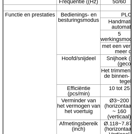
Frequentie ((Hz)
50/60
Functie en prestaties
Bedienings- en
PLC 
besturingsmodus
Handmatig
automati
5
werkingsmod
met een verm
meer d
Hoofd/snijdeel
Snijhoek (g
(gecor
Het trimmen v
de binnen- 
tegelij
Efficiëntie
10 tot 25
(pcs/min)
Verminder van
Ø3~200
het vermogen van
(horizontaal
het voertuig
~ 160
(verticaal)
Afmetingsbereik
Ø.118~7.87
(inch)
(horizontaal