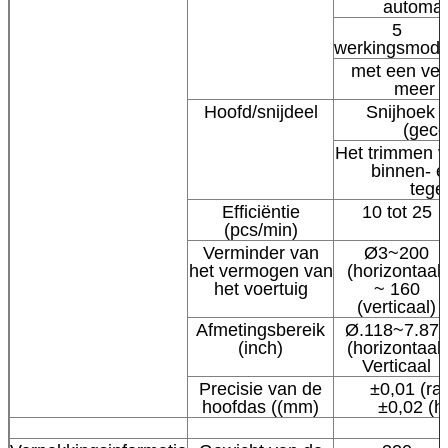
automat
5
werkingsmod
met een ver
meer 
Hoofd/snijdeel
Snijhoek (
(geco
Het trimmen v
binnen- e
tegel
Efficiëntie
10 tot 25
(pcs/min)
Verminder van
Ø3~200
het vermogen van
(horizontaal)
het voertuig
~ 160
(verticaal)
Afmetingsbereik
Ø.118~7.87
(inch)
(horizontaal)
Verticaal
Precisie van de
±0,01 (rad
hoofdas ((mm)
±0,02 (h