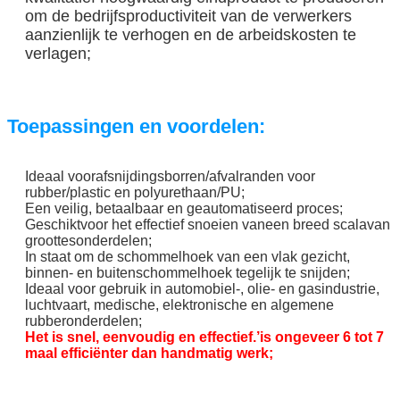
om de bedrijfsproductiviteit van de verwerkers
aanzienlijk te verhogen en de arbeidskosten te
verlagen;
Toepassingen en voordelen:
Ideaal voor
afsnijdingsborren/afvalranden voor
rubber/plastic en polyurethaan/PU;
Een veilig, betaalbaar en geautomatiseerd proces;
Geschikt
voor het effectief snoeien van
een breed scala
van
grootte
s
onderdelen;
In staat om de schommelhoek van een vlak gezicht,
binnen- en buitenschommelhoek tegelijk te snijden;
Ideaal voor gebruik in automobiel-, olie- en gasindustrie,
luchtvaart, medische, elektronische en algemene
rubberonderdelen;
Het is snel, eenvoudig en effectief.
’
is ongeveer 6 tot 7
maal efficiënter dan handmatig werk;