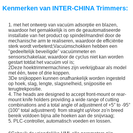
Kenmerken van INTER-CHINA Trimmers:
1. met het ontwerp van vacuüm adsorptie en blazen,
waardoor het gemakkelijk is om de geautomatiseerde
installatie van het product op spindel/mandrel door de
mechanische arm te realiseren, waardoor de efficiëntie
sterk wordt verbeterd;Vacuümschokken hebben een
"gedeeltelijk beveiligde" vacuümmeter en
sensorschakelaar, waardoor de cyclus niet kan worden
gestart totdat het vacuüm vol is;
2Deze hoektrimmermachines zijn verkrijgbaar als model
met één, twee of drie koppen.
3De snijkoppen kunnen onafhankelijk worden ingesteld
op hoek, slag, lengte, slagsnelheid, snijpositie en
terugtrekpositie.
4. The heads are designed to accept front-mount or rear-
mount knife holders providing a wide range of cutting
combinations and a total angle of adjustment of +5° to -95°
(100° total adjustment) from straight upVoor zo'n breed
bereik voldoen bijna alle hoeken aan de snijvraag;
5. PLC-controller, automatisch voeden en lossen.