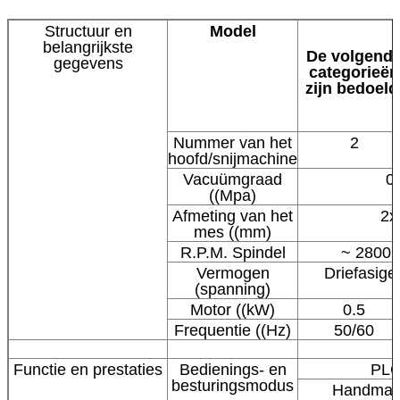
Structuur en
Model
belangrijkste
De volgend
gegevens
categorieën
zijn bedoeld
Nummer van het
2
hoofd/snijmachine
Vacuümgraad
0.
((Mpa)
Afmeting van het
2x
mes ((mm)
R.P.M. Spindel
~ 2800, 
Vermogen
Driefasig
(spanning)
Motor ((kW)
0.5
Frequentie ((Hz)
50/60
Functie en prestaties
Bedienings- en
PLC
besturingsmodus
Handmati