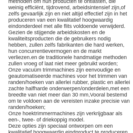
methoden om hun producten te ontlasten, die
weinig efficiënt, tijdrovend, arbeidsintensief zijn,of
zelfs gevaarlijk zijn en niet altijd effectief zijn in het
produceren van een kwalitatief hoogwaardig
eindonderdeel met alle flits voldoende verwijderd.
Gezien de stijgende arbeidskosten en de
kwaliteitsproducten die de gebruikers nodig
hebben, zullen zelfs fabrikanten die hard werken,
hun concurrentievermogen en de markt
verliezen.en de traditionele handmatige methoden
zullen vroeg of laat niet meer gebruikt worden;
Onze vacuüm trimmachines zijn eenvoudige en
geautomatiseerde machines voor het trimmen van
randen/hoeken van allerlei rubber, plastic en allerlei
zachte halfharde onderwerpen/onderdelen,met een
breedte van niet meer dan 30 mm,Vooral bestemd
om te voldoen aan de vereisten inzake precisie van
randen/hoeken;
Onze hoektrimmermachines zijn verkrijgbaar als
een-, twee- of driekoppig model.
Deze opties zijn speciaal ontworpen om een
kwalitatief hoogwaardig eindproduct te produceren