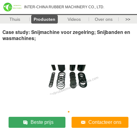
INTER-CHINA RUBBER MACHINERY CO., LTD.
Thuis
Producten
Videos
Over ons
>>
Case study: Snijmachine voor zegelring; Snijbanden en
wasmachines;
Beste prijs
Contacteer ons