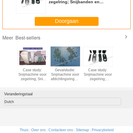
zegelring; Snijbanden en
wasmachines;
Doorgaan
Best-sellers
Meer
study:
Case study:
Gevalstudie:
Case study:
Op m
ine voor
Snijmachine voor
Snijmachine voor
Snijmachine voor
gemaakt
kingen -
zegelring; Snij
afdichtingsringen;
zegelring;
shafts r
orsprong,
siliconen ringen;
iPhone
Snijbanden en
gask
ieze
Snij siliconen
Afdichtingsmachine;
wasmachines;
snijmachi
ing voor
bekledingsstukken
iPhone
snijmachin
Veranderingstaal
mp;
en wasmachines;
Gasketsnijder; snij
stoel snij
zachte ringen;
Dutch
Thuis
|
Over ons
|
Contacteer ons
|
Sitemap
|
Privacybeleid