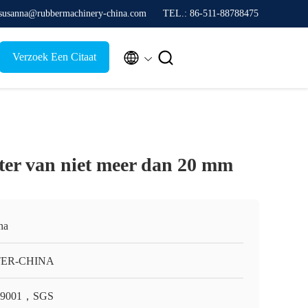
 susanna@rubbermachinery-china.com
TEL.: 86-511-88788475


Verzoek Een Citaat
ter van niet meer dan 20 mm
na
TER-CHINA
O9001，SGS