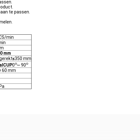
assen.
roduct.
 aan te passen.
melen.
CS/min
min
mm
00 mm
gerekt
≤
350 mm
o
o
alCUP
0
~ 90
 × 60 mm
Pa