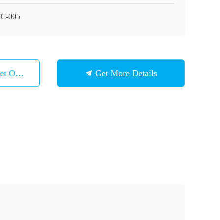
C-005
et Ons Op
Get More Details