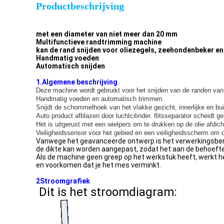
Productbeschrijving
met een diameter van niet meer dan 20 mm
Multifunctieve randtrimming machine
kan de rand snijden voor oliezegels, zeehondenbeker e
Handmatig voeden
Automatisch snijden
1.Algemene beschrijving
Deze machine wordt gebruikt voor het snijden van de randen van
Handmatig voeden en automatisch trimmen.
Snijdt de schommelhoek van het vlakke gezicht, innerlijke en bui
Auto product afblazen door luchtcilinder. flitsseparator scheidt ge
Het is uitgerust met een wielpers om te drukken op de olie afdic
Veiligheidssensor voor het gebied en een veiligheidsscherm om
Vanwege het geavanceerde ontwerp is het verwerkingsbere
de dikte kan worden aangepast, zodat het aan de behoeften
Als de machine geen greep op het werkstuk heeft, werkt h
en voorkomen dat je het mes verminkt.
2Stroomgrafiek
Dit is het stroomdiagram: