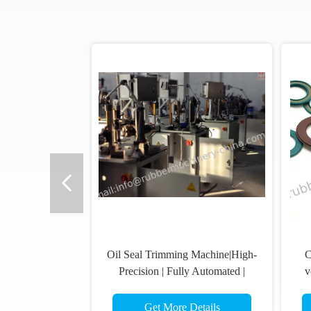
Oil Seal Trimming Machine|High-
C
Precision | Fully Automated |
v
Industrial-Grade Solution
Get More Details