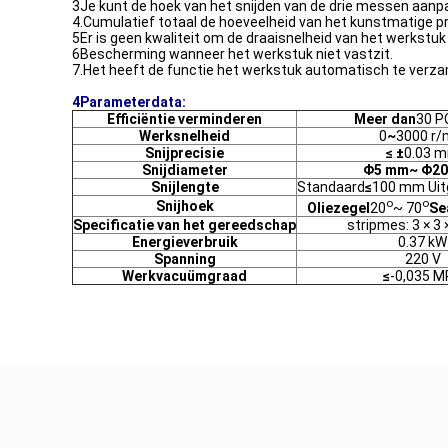
3Je kunt de hoek van het snijden van de drie messen aanp
4.Cumulatief totaal de hoeveelheid van het kunstmatige p
5Er is geen kwaliteit om de draaisnelheid van het werkstuk
6Bescherming wanneer het werkstuk niet vastzit.
7.Het heeft de functie het werkstuk automatisch te verza
4Parameterdata:
Efficiëntie verminderen
Meer dan
30 P
Werksnelheid
0
~
3000 r/
Snijprecisie
≤ ±
0.03 
Snijdiameter
Φ
5 mm
~ Φ
2
Snijlengte
Standaard
≤
100 mm Uit
o
o
Snijhoek
Oliezegel
20
~ 70
Se
Specificatie van het gereedschap
stripmes: 3 × 3
Energieverbruik
0.37 kW
Spanning
220 V
Werkvacuümgraad
≤
-0,035 M