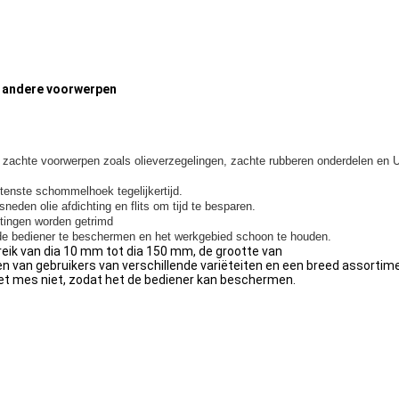
n andere voorwerpen
 zachte voorwerpen zoals olieverzegelingen, zachte rubberen onderdelen en 
tenste schommelhoek tegelijkertijd.
sneden olie afdichting en flits om tijd te besparen.
htingen worden getrimd
 de bediener te beschermen en het werkgebied schoon te houden.
ik van dia 10 mm tot dia 150 mm, de grootte van
 van gebruikers van verschillende variëteiten en een breed assortim
et mes niet, zodat het de bediener kan beschermen.