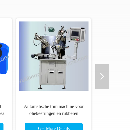
l
Automatische trim machine voor
eal
oliekeerringen en rubberen
er;
onderdelen;
Get More Details