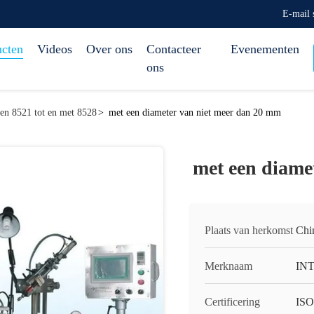
E-mail
ucten
Videos
Over ons
Contacteer
Evenementen
ons
ten 8521 tot en met 8528
>
met een diameter van niet meer dan 20 mm
met een diame
Plaats van herkomst
Chi
Merknaam
IN
Certificering
IS