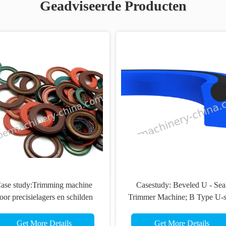
Geadviseerde Producten
ase study:Trimming machine
Casestudy: Beveled U - Sea
oor precisielagers en schilden
Trimmer Machine; B Type U-s
trimmer; precisie Hoek Trimm
Get More Details
Get More Details