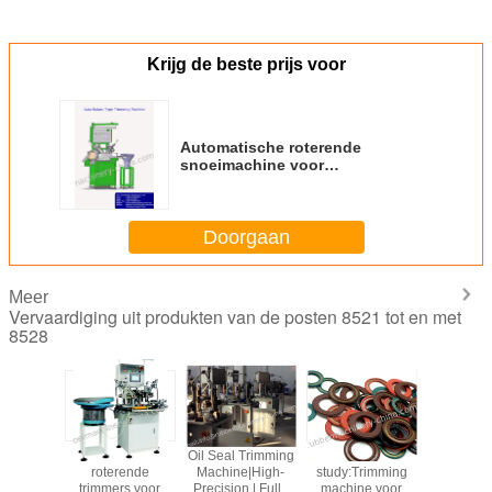
Krijg de beste prijs voor
Automatische roterende
snoeimachine voor
olieverzegelings- en
rubberonderdelen;snijmachine
Doorgaan
Meer
Vervaardiging uit produkten van de posten 8521 tot en met
8528
Machines voor het
Automatische
Trimmer.
Automat
trimmen van
roterende
Deflasher,
rotere
afdichtingen en
snoeimachine
kniftrimmachine,
trimmers