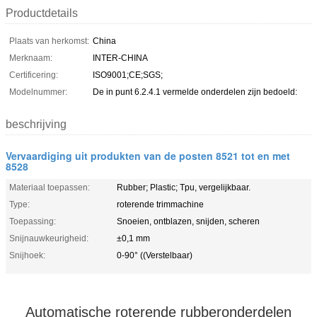
Productdetails
Plaats van herkomst:
China
Merknaam:
INTER-CHINA
Certificering:
ISO9001;CE;SGS;
Modelnummer:
De in punt 6.2.4.1 vermelde onderdelen zijn bedoeld:
beschrijving
Vervaardiging uit produkten van de posten 8521 tot en met
8528
Materiaal toepassen:
Rubber; Plastic; Tpu, vergelijkbaar.
Type:
roterende trimmachine
Toepassing:
Snoeien, ontblazen, snijden, scheren
Snijnauwkeurigheid:
±0,1 mm
Snijhoek:
0-90° ((Verstelbaar)
Automatische roterende rubberonderdelen