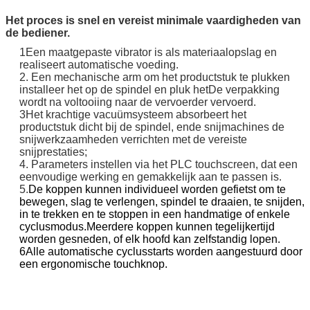
Het proces is snel en vereist minimale vaardigheden van
de bediener.
1Een maatgepaste vibrator is als materiaalopslag en
realiseert automatische voeding.
2. Een mechanische arm om het productstuk te plukken
installeer het op de spindel en pluk het
De verpakking
wordt na voltooiing naar de vervoerder vervoerd.
3Het krachtige vacuümsysteem absorbeert het
productstuk dicht bij de spindel, en
de snijmachines de
snijwerkzaamheden verrichten met de vereiste
snijprestaties;
4. Parameters instellen via het PLC touchscreen, dat een
eenvoudige werking en gemakkelijk aan te passen is.
5.
De koppen kunnen individueel worden gefietst om te
bewegen, slag te verlengen, spindel te draaien, te snijden,
in te trekken en te stoppen in een handmatige of enkele
cyclusmodus.Meerdere koppen kunnen tegelijkertijd
worden gesneden, of elk hoofd kan zelfstandig lopen.
6Alle automatische cyclusstarts worden aangestuurd door
een ergonomische touchknop.