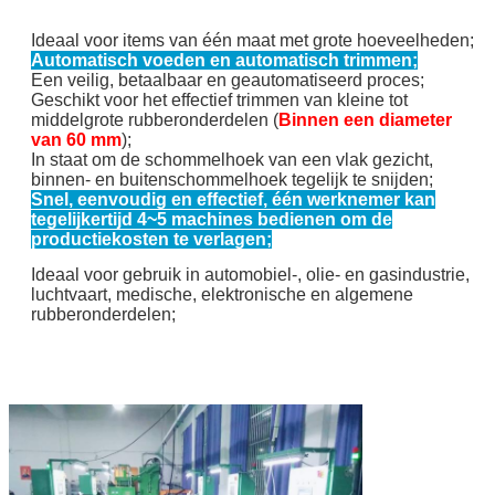
Ideaal voor items van één maat met grote hoeveelheden;
Automatisch voeden en automatisch trimmen;
Een veilig, betaalbaar en geautomatiseerd proces;
Geschikt voor het effectief trimmen van kleine tot
middelgrote rubberonderdelen (
Binnen een diameter
van 60 mm
);
In staat om de schommelhoek van een vlak gezicht,
binnen- en buitenschommelhoek tegelijk te snijden;
Snel, eenvoudig en effectief, één werknemer kan
tegelijkertijd 4~5 machines bedienen om de
productiekosten te verlagen;
Ideaal voor gebruik in automobiel-, olie- en gasindustrie,
luchtvaart, medische, elektronische en algemene
rubberonderdelen;