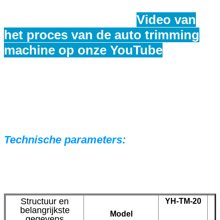
Video van
het proces van de auto trimming
machine op onze YouTube
Technische parameters:
Structuur en
YH-TM-20
Y
belangrijkste
Model
gegevens