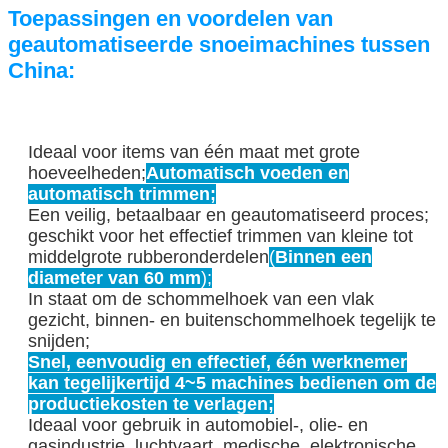
Toepassingen en voordelen van
geautomatiseerde snoeimachines tussen
China:
Ideaal voor items van één maat met grote
hoeveelheden;
Automatisch voeden en
automatisch trimmen;
Een veilig, betaalbaar en geautomatiseerd proces;
geschikt voor het effectief trimmen van kleine tot
middelgrote rubberonderdelen
(
Binnen een
diameter van 60 mm
);
In staat om de schommelhoek van een vlak
gezicht, binnen- en buitenschommelhoek tegelijk te
snijden;
Snel, eenvoudig en effectief, één werknemer
kan tegelijkertijd 4~5 machines bedienen om de
productiekosten te verlagen;
Ideaal voor gebruik in automobiel-, olie- en
gasindustrie, luchtvaart, medische, elektronische