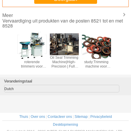
Meer
Vervaardiging uit produkten van de posten 8521 tot en met
8528
Machines voor het
Automatische
Trimmer.
Automat
trimmen van
roterende
Deflasher,
rotere
afdichtingen en
snoeimachine
kniftrimmachine,
trimmers
cirkelonderdelen;
voor
zegel- en
olieverbi
hoektrimmers;
olieverzegelings-
cirkelonderdelen
en
randtrimmers;
en
trimmachines,
rubberond
Veranderingstaal
flitsknippers;
rubberonderdelen;snijmachine
hoektrimmers,
vacuümtr
model YA-MM-
model YA-MM-
rubbertri
Dutch
200A
200B.
hoektri
Thuis
|
Over ons
|
Contacteer ons
|
Sitemap
|
Privacybeleid
Desktopmening