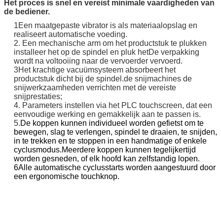
Het proces is snel en vereist minimale vaardigheden van
de bediener.
1Een maatgepaste vibrator is als materiaalopslag en
realiseert automatische voeding.
2. Een mechanische arm om het productstuk te plukken
installeer het op de spindel en pluk het
De verpakking
wordt na voltooiing naar de vervoerder vervoerd.
3Het krachtige vacuümsysteem absorbeert het
productstuk dicht bij de spindel.
de snijmachines de
snijwerkzaamheden verrichten met de vereiste
snijprestaties;
4. Parameters instellen via het PLC touchscreen, dat een
eenvoudige werking en gemakkelijk aan te passen is.
5.
De koppen kunnen individueel worden gefietst om te
bewegen, slag te verlengen, spindel te draaien, te snijden,
in te trekken en te stoppen in een handmatige of enkele
cyclusmodus.Meerdere koppen kunnen tegelijkertijd
worden gesneden, of elk hoofd kan zelfstandig lopen.
6Alle automatische cyclusstarts worden aangestuurd door
een ergonomische touchknop.