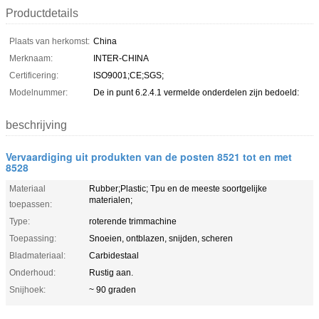
Productdetails
Plaats van herkomst:
China
Merknaam:
INTER-CHINA
Certificering:
ISO9001;CE;SGS;
Modelnummer:
De in punt 6.2.4.1 vermelde onderdelen zijn bedoeld:
beschrijving
Vervaardiging uit produkten van de posten 8521 tot en met
8528
Materiaal
Rubber;Plastic; Tpu en de meeste soortgelijke
materialen;
toepassen:
Type:
roterende trimmachine
Toepassing:
Snoeien, ontblazen, snijden, scheren
Bladmateriaal:
Carbidestaal
Onderhoud:
Rustig aan.
Snijhoek:
~ 90 graden