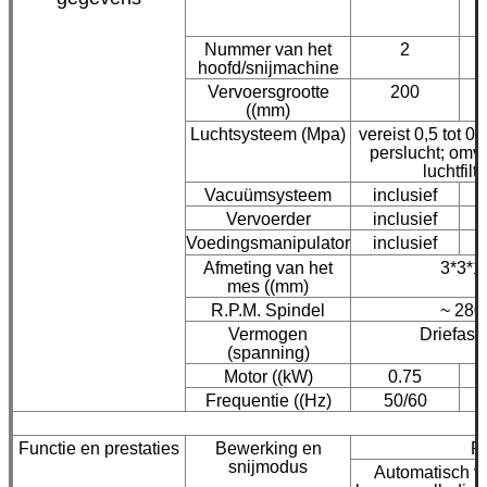
Nummer van het
2
hoofd/snijmachine
Vervoersgrootte
200
((mm)
Luchtsysteem (Mpa)
vereist 0,5 tot 0
perslucht; omv
luchtfilt
Vacuümsysteem
inclusief
Vervoerder
inclusief
Voedingsmanipulator
inclusief
Afmeting van het
3*3*1
mes ((mm)
R.P.M. Spindel
~ 2800
Vermogen
Driefas
(spanning)
Motor ((kW)
0.75
Frequentie ((Hz)
50/60
Functie en prestaties
Bewerking en
P
snijmodus
Automatisch v