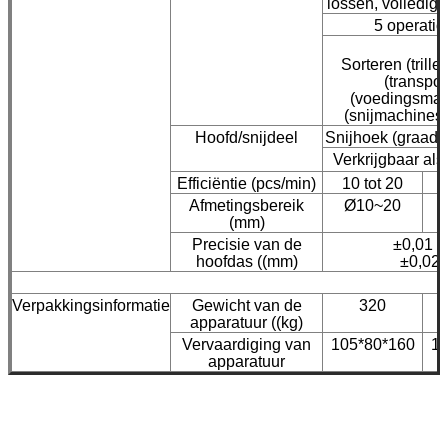
lossen, volledig
5 operati
Sorteren (tril
(transpo
(voedingsman
(snijmachines
Hoofd/snijdeel
Snijhoek (graad):
Verkrijgbaar al
Efficiëntie (pcs/min)
10 tot 20
Afmetingsbereik
Ø10~20
(mm)
Precisie van de
±0,01 (r
hoofdas ((mm)
±0,02 
Verpakkingsinformatie
Gewicht van de
320
apparatuur ((kg)
Vervaardiging van
105*80*160
12
apparatuur