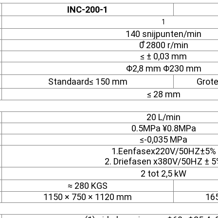
INC-200-1
1
140 snijpunten/min
0 ̊2800 r/min
≤ ± 0,03 mm
Φ2,8 mm Φ230 mm
Standaard≤ 150 mm
Grot
≤ 28 mm
20 L/min
0.5MPa ¥0.8MPa
≤-0,035 MPa
1.Eenfasex220V/50HZ±5%
2. Driefasen x380V/50HZ ± 
2 tot 2,5 kW
≈ 280 KGS
1150 × 750 × 1120 mm
16