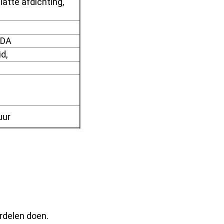
latte afdichting,
FDA
d,
uur
erdelen doen.