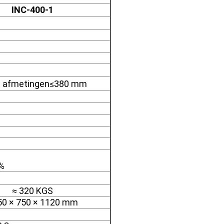
INC-400-1
e afmetingen≤380 mm
5%
≈ 320 KGS
50 × 750 × 1120 mm