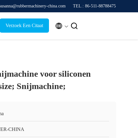
 susanna@rubbermachinery-china.com
TEL.: 86-511-88788475


Verzoek Een Citaat
ijmachine voor siliconen
size; Snijmachine;
na
TER-CHINA