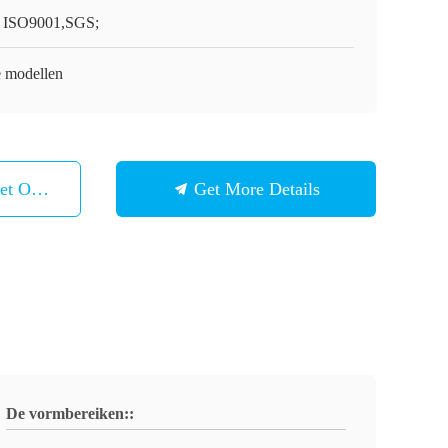
 ISO9001,SGS;
e modellen
et Ons Op
Get More Details
De vormbereiken::