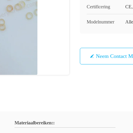
Certificering
CE,
Modelnummer
All
Neem Contact M
Materiaalbereiken::