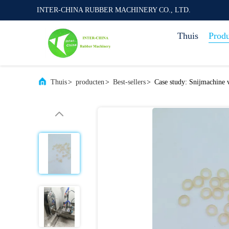
INTER-CHINA RUBBER MACHINERY CO., LTD.
Thuis
Prod
Thuis
>
producten
>
Best-sellers
>
Case study: Snijmachine v