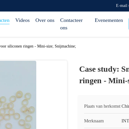
E-mail
ucten
Videos
Over ons
Contacteer
Evenementen
ons
oor siliconen ringen - Mini-size; Snijmachine;
Case study: Sn
ringen - Mini-
Plaats van herkomst
Chi
Merknaam
IN