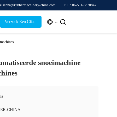
 susanna@rubbermachinery-china.com
TEL.: 86-511-88788475


Verzoek Een Citaat
imachines
tomatiseerde snoeimachine
chines
na
TER-CHINA