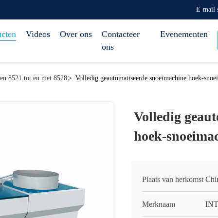
E-mail
ucten
Videos
Over ons
Contacteer
Evenementen
ons
ten 8521 tot en met 8528
>
Volledig geautomatiseerde snoeimachine hoek-snoe
Volledig geau
hoek-snoeima
Plaats van herkomst
Chi
Merknaam
IN