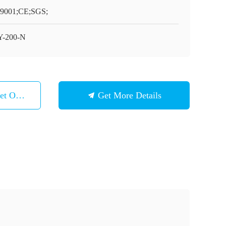
9001;CE;SGS;
-200-N
et Ons Op
Get More Details