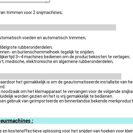
van trimmen voor 2 snijmachines;
 automatisch voeden en automatisch trimmen;
iddelgrote rubberonderdelen;
nnen- en buitenschommelhoek tegelijk te snijden;
lijkertijd 3~4 machines bedienen om de productiekosten te verlagen;
vaart, medische, elektronische en algemene rubberonderdelen;
aardoor het gemakkelijk is om de geautomatiseerde installatie van h
rd.
n noodzaak om het klemapparaat te vervangen voor de volgende snijba
uidelijk worden gezien en het is vrij gemakkelijk te bedienen.
en gebruik van geïmporteerde en binnenlandse bekende merkproducten
heurmachines
:
e en kosteneffectieve oplossing voor het snijden van hoeken voor kle