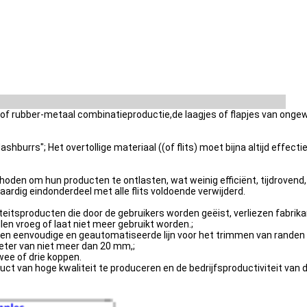
an of rubber-metaal combinatieproductie,de laagjes of flapjes van on
ashburrs"; Het overtollige materiaal ((of flits) moet bijna altijd effec
n om hun producten te ontlasten, wat weinig efficiënt, tijdrovend, arbe
ardig eindonderdeel met alle flits voldoende verwijderd.
teitsproducten die door de gebruikers worden geëist, verliezen fabrik
en vroeg of laat niet meer gebruikt worden.;
eenvoudige en geautomatiseerde lijn voor het trimmen van randen van a
ter van niet meer dan 20 mm,;
wee of drie koppen.
ct van hoge kwaliteit te produceren en de bedrijfsproductiviteit van 