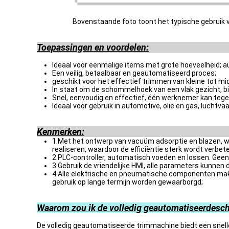
Bovenstaande foto toont het typische gebruik 
Toepassingen en voordelen:
Ideaal voor eenmalige items met grote hoeveelheid;
Een veilig, betaalbaar en geautomatiseerd proces;
geschikt voor het effectief trimmen van kleine tot m
In staat om de schommelhoek van een vlak gezicht, bi
Snel, eenvoudig en effectief, één werknemer kan tege
Ideaal voor gebruik in automotive, olie en gas, lucht
Kenmerken
:
1.Met het ontwerp van vacuüm adsorptie en blazen, w
realiseren, waardoor de efficiëntie sterk wordt verbete
2.PLC-controller, automatisch voeden en lossen. Gee
3.Gebruik de vriendelijke HMI, alle parameters kunnen d
4.Alle elektrische en pneumatische componenten mak
gebruik op lange termijn worden gewaarborgd;
Waarom zou ik de volledig geautomatiseerde
sc
De volledig geautomatiseerde trimmachine biedt een snell