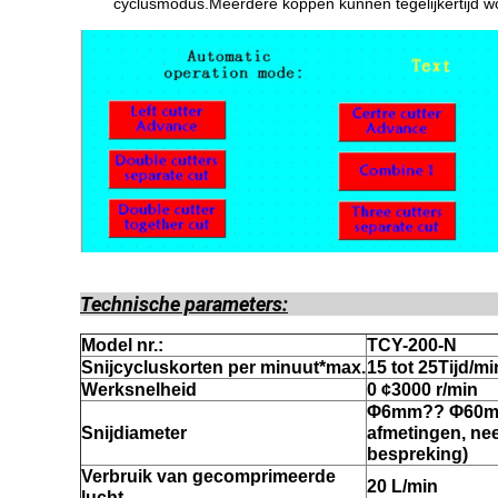
cyclusmodus.Meerdere koppen kunnen tegelijkertijd 
Technische parameters
:
Model nr.:
T
CY-200-N
Snijcycluskorten per minuut
*
max.
15 tot 25
Tijd/mi
Werksnelheid
0 ¢
30
00 r/min
Φ
6
mm?? Φ
60
m
Snijdiameter
afmetingen, ne
bespreking)
Verbruik van gecomprimeerde
20 L/min
lucht