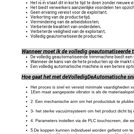
Het is in staat dit in korte tijd te doen zonder nieuwe 
Het biedt verwerkers aanzienlijke voordelen ten op
Geen ervaring vereist voor de exploitant;
Verkorting van de productietijd;
Vermindering van de arbeidskosten;
Verbeterde kwaliteit van onderdelen;
Verbeterde veiligheid van de exploitant;
Volledig geautomatiseerde productie;
Wanneer moet ik de volledig geautomatiseerde 
De volledig geautomatiseerde trimmachine biedt een s
Wanneer de kans van de hete producten op de markt o
Een volledig automatische machine is een betere opti
Hoe gaat het met de
Volledig
De
Automatische sn
Het proces is snel en vereist minimale vaardigheden v
1Een maat aangepaste vibrator is als de materiaalopsl
2. Een mechanische arm om het productstuk te plukken 
3- het sterke vacuümsysteem om het product dicht bij 
4. Parameters instellen via de PLC touchscreen, die 
5.
De koppen kunnen individueel worden gefietst om te b