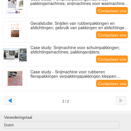
pakkingsmachines; snijmachines voor wasmachines
en pakkingen;
Contacteer ons
Gevalstudie: Snijden van rubberpakkingen en
afdichtingen; gebruik van pakkingen en afdichtingen
op potten voor voedselopslag, luchtdicht afdichting;
Contacteer ons
Case study: Snijmachine voor schuimpakkingen;
afdichtingsmachines; pakkingsnijders;
Contacteer ons
Case study - Snijmachine voor rubberen
flenspakkingen verpakkingspakkingen kleppen
pakkingen
Contacteer ons
2 / 2
Veranderingstaal
Dutch