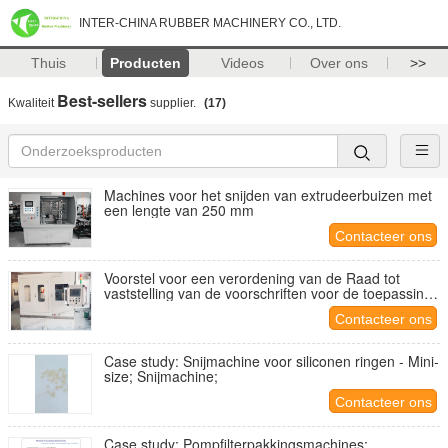
INTER-CHINA RUBBER MACHINERY CO., LTD.
Thuis
Producten
Videos
Over ons
>>
Best-sellers
Kwaliteit
supplier.
(17)
Machines voor het snijden van extrudeerbuizen met
een lengte van 250 mm
Contacteer ons
Voorstel voor een verordening van de Raad tot
vaststelling van de voorschriften voor de toepassing
van de richtlijnen van de Raad betreffende de
Contacteer ons
onderlinge aanpassing van de wetgevingen der Lid-
Staten inzake de onderlinge aanpassing van de
wetgevingen der lidstaten inzake de onderlinge
Case study: Snijmachine voor siliconen ringen - Mini-
aanpassing van de wetgevingen der lidstaten inzake
size; Snijmachine;
de onderlinge aanpassing van de wetgevingen der
lidstaten inzake de onderlinge aanpassing van de
Contacteer ons
wetgevingen der Lid-Staten inzake de onderlinge
aanpassing van de
Case study: Pompfilterpakkingsmachines;