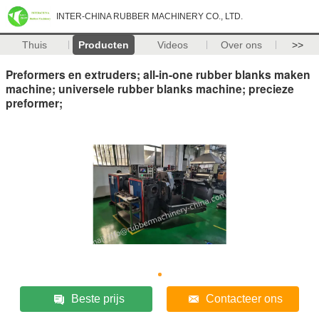
INTER-CHINA RUBBER MACHINERY CO., LTD.
Thuis
Producten
Videos
Over ons
>>
Preformers en extruders; all-in-one rubber blanks maken
machine; universele rubber blanks machine; precieze
preformer;
Beste prijs
Contacteer ons