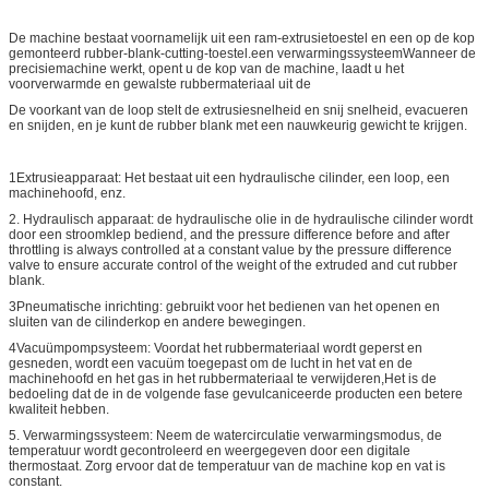
De machine bestaat voornamelijk uit een ram-extrusietoestel en een op de kop
gemonteerd rubber-blank-cutting-toestel.een verwarmingssysteemWanneer de
precisiemachine werkt, opent u de kop van de machine, laadt u het
voorverwarmde en gewalste rubbermateriaal uit de
De voorkant van de loop stelt de extrusiesnelheid en snij snelheid, evacueren
en snijden, en je kunt de rubber blank met een nauwkeurig gewicht te krijgen.
1Extrusieapparaat: Het bestaat uit een hydraulische cilinder, een loop, een
machinehoofd, enz.
2. Hydraulisch apparaat: de hydraulische olie in de hydraulische cilinder wordt
door een stroomklep bediend, and the pressure difference before and after
throttling is always controlled at a constant value by the pressure difference
valve to ensure accurate control of the weight of the extruded and cut rubber
blank.
3Pneumatische inrichting: gebruikt voor het bedienen van het openen en
sluiten van de cilinderkop en andere bewegingen.
4Vacuümpompsysteem: Voordat het rubbermateriaal wordt geperst en
gesneden, wordt een vacuüm toegepast om de lucht in het vat en de
machinehoofd en het gas in het rubbermateriaal te verwijderen,Het is de
bedoeling dat de in de volgende fase gevulcaniceerde producten een betere
kwaliteit hebben.
5. Verwarmingssysteem: Neem de watercirculatie verwarmingsmodus, de
temperatuur wordt gecontroleerd en weergegeven door een digitale
thermostaat. Zorg ervoor dat de temperatuur van de machine kop en vat is
constant.