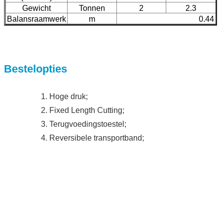
Gewicht
Tonnen
2
2.3
Balansraamwerk
m
0.44 m
Bestelopties
1. Hoge druk;
2. Fixed Length Cutting;
3. Terugvoedingstoestel;
4. Reversibele transportband;