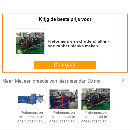
Krijg de beste prijs voor
Preformers en extruders; all-in-
one rubber blanks maken
machine; universele rubber
blanks machine; precieze
preformer;
Doorgaan
Met een breedte van niet meer dan 50 mm
Meer
mers en
Preformers en
Preformers en
Preformers en
Preforme
; all-in-
extruders; all-in-
extruders; all-in-
extruders; all-in-
extruders;
er blanks
one rubber blanks
one rubber blanks
one rubber blanks
one rubber
achine;
maken machine;
maken machine;
maken machine;
maken ma
le rubber
universele rubber
universele rubber
universele rubber
universele