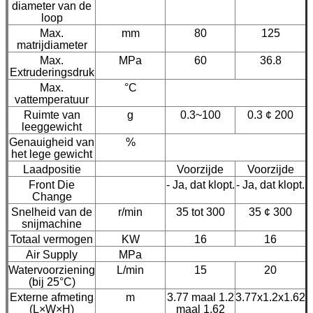
diameter van de
loop
Max.
mm
80
125
matrijdiameter
Max.
MPa
60
36.8
Extruderingsdruk
Max.
°C
vattemperatuur
Ruimte van
g
0.3~100
0.3 ¢ 200
leeggewicht
Genauigheid van
%
het lege gewicht
Laadpositie
Voorzijde
Voorzijde
Front Die
- Ja, dat klopt.
- Ja, dat klopt.
-
Change
Snelheid van de
r/min
35 tot 300
35 ¢ 300
snijmachine
Totaal vermogen
KW
16
16
Air Supply
MPa
Watervoorziening
L/min
15
20
(bij 25°C)
Externe afmeting
m
3.77 maal 1.2
3.77x1.2x1.62
(L×W×H)
maal 1.62