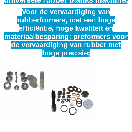
Voor de vervaardiging van
rubberformers, met een hoge
efficiëntie, hoge kwaliteit en
materiaalbesparing; preformers voor
de vervaardiging van rubber met
hoge precisie;