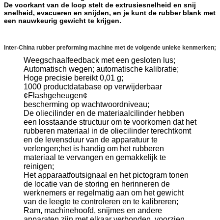
De voorkant van de loop stelt de extrusiesnelheid en snij
snelheid, evacueren en snijden, en je kunt de rubber blank met
een nauwkeurig gewicht te krijgen.
Inter-China rubber preforming machine met de volgende unieke kenmerken;
Weegschaalfeedback met een gesloten lus;
Automatisch wegen; automatische kalibratie;
Hoge precisie bereikt 0,01 g;
1000 productdatabase op verwijderbaar
¢Flashgeheugen¢
bescherming op wachtwoordniveau;
De oliecilinder en de materiaalcilinder hebben
een losstaande structuur om te voorkomen dat het
rubberen materiaal in de oliecilinder terechtkomt
en de levensduur van de apparatuur te
verlengen;het is handig om het rubberen
materiaal te vervangen en gemakkelijk te
reinigen;
Het apparaatfoutsignaal en het pictogram tonen
de locatie van de storing en herinneren de
werknemers er regelmatig aan om het gewicht
van de leegte te controleren en te kalibreren;
Ram, machinehoofd, snijmes en andere
apparaten zijn met elkaar verbonden, voorzien