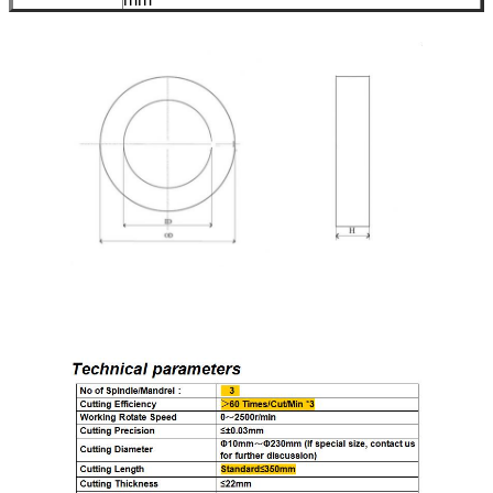
Buizen voor het snijden met steun tot 350 mm
√
lang
√
Ondersteuningsbuiswanddikte tot 22 mm
De eenvoudige plaatsing van mandrels op
√
een roterende spindel
Er zijn zowel gevormd als geëxtrudeerd
√
buisje beschikbaar