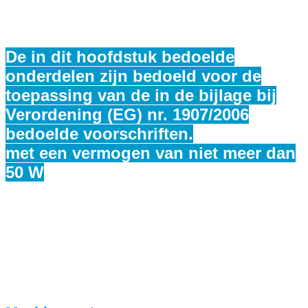
De in dit hoofdstuk bedoelde
onderdelen zijn bedoeld voor de
toepassing van de in de bijlage bij
Verordening (EG) nr. 1907/2006
bedoelde voorschriften.
met een vermogen van niet meer dan
50 W