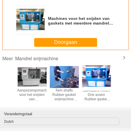
Machines voor het snijden van
gaskets met meerdere mandrels
(2012)
Doorgaan
Mandrel snijmachine
Meer
 voor het
Aanpassingsmachine
Twin shafts
Standaard model
Gevalstu
en van
voor het snijden
Rubber gasket
Drie assen
Spin-
; dubbel
van
snijmachine
Rubber gasket
oliefilterp
chines;
geextrudeerde
(2013)
snijmachine
afgesn
ines voor
slangen met een
(2011)
pakkingen
gen en
lengte van 250
oliefilter
Veranderingstaal
hines;
mm (2016)
gebru
nijmachines;
Dutch
achines;