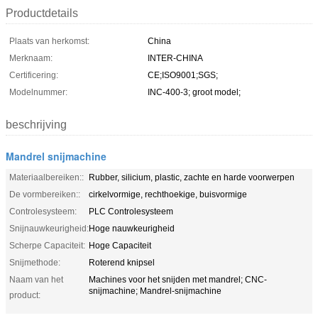
Productdetails
Plaats van herkomst:
China
Merknaam:
INTER-CHINA
Certificering:
CE;ISO9001;SGS;
Modelnummer:
INC-400-3; groot model;
beschrijving
Mandrel snijmachine
Materiaalbereiken::
Rubber, silicium, plastic, zachte en harde voorwerpen
De vormbereiken::
cirkelvormige, rechthoekige, buisvormige
Controlesysteem:
PLC Controlesysteem
Snijnauwkeurigheid:
Hoge nauwkeurigheid
Scherpe Capaciteit:
Hoge Capaciteit
Snijmethode:
Roterend knipsel
Naam van het
Machines voor het snijden met mandrel; CNC-
snijmachine; Mandrel-snijmachine
product: