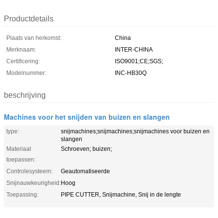
Productdetails
Plaats van herkomst:
China
Merknaam:
INTER-CHINA
Certificering:
ISO9001;CE;SGS;
Modelnummer:
INC-HB30Q
beschrijving
Machines voor het snijden van buizen en slangen
type:
snijmachines;snijmachines;snijmachines voor buizen en
slangen
Materiaal
Schroeven; buizen;
toepassen:
Controlesysteem:
Geautomatiseerde
Snijnauwkeurigheid:
Hoog
Toepassing:
PIPE CUTTER, Snijmachine, Snij in de lengte