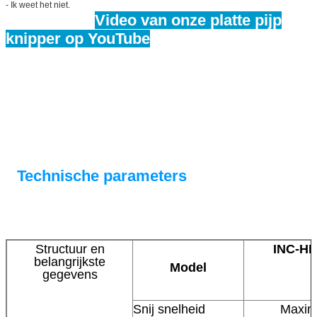
- Ik weet het niet.
Video van onze platte pijp
knipper op YouTube
Technische parameters
Structuur en
INC-H
belangrijkste
Model
gegevens
Snij snelheid
Maxim