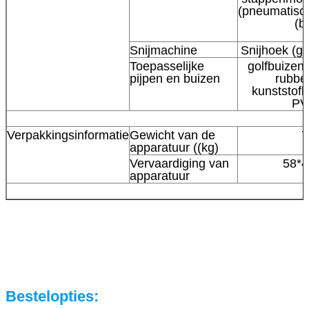
(pneumatisc
(b
Snijmachine
Snijhoek (gr
Toepasselijke
golfbuizen 
pijpen en buizen
rubbe
kunststofb
PV
Verpakkingsinformatie
Gewicht van de
7
apparatuur ((kg)
Vervaardiging van
58*4
apparatuur
Bestelopties: