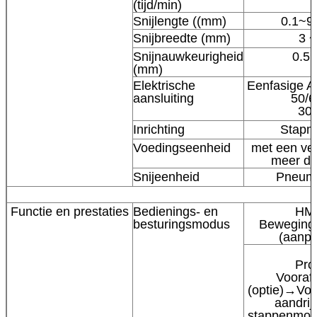
(tijd/min)
Snijlengte ((mm)
0.1~9
Snijbreedte (mm)
3 ~
Snijnauwkeurigheid
0.5 
(mm)
Elektrische
Eenfasige 
aansluiting
50/6
30
Inrichting
Stapm
Voedingseenheid
met een ve
meer da
Snijeenheid
Pneuma
Functie en prestaties
Bedienings- en
HMI
besturingsmodus
Bewegings
(aanpa
Pro
Vooraf
(optie)→Voe
aandrij
stappenmot