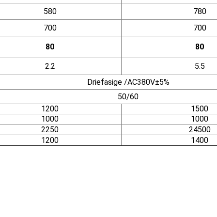
580
780
700
700
80
80
2.2
5.5
Driefasige /AC380V±5%
50/60
1200
1500
1000
1000
2250
24500
1200
1400