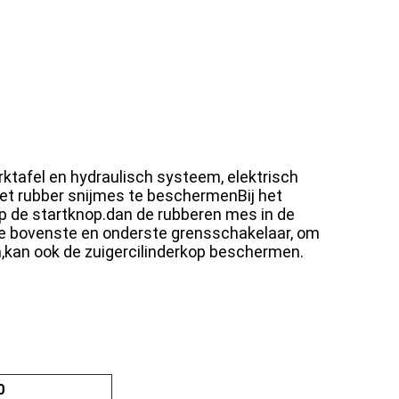
rktafel en hydraulisch systeem, elektrisch
het rubber snijmes te beschermenBij het
op de startknop.dan de rubberen mes in de
t de bovenste en onderste grensschakelaar, om
n,kan ook de zuigercilinderkop beschermen.
0