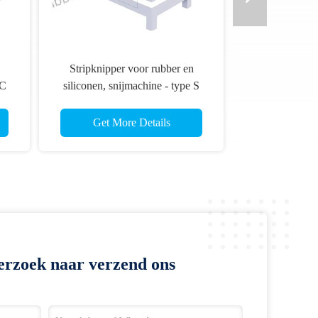
Stripknipper voor rubber en
 C
siliconen, snijmachine - type S
Get More Details
erzoek naar verzend ons