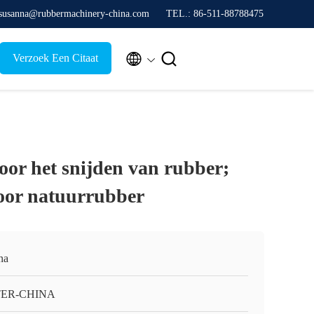
 susanna@rubbermachinery-china.com
TEL.: 86-511-88788475


Verzoek Een Citaat
oor het snijden van rubber;
oor natuurrubber
na
TER-CHINA