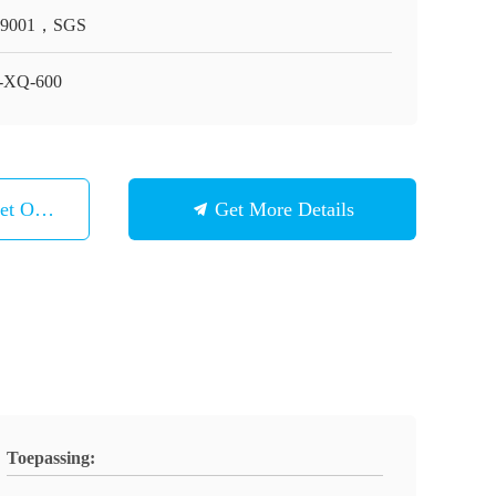
O9001，SGS
-XQ-600
et Ons Op
Get More Details
Toepassing: