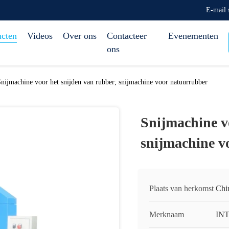
E-mail
ucten
Videos
Over ons
Contacteer
Evenementen
ons
nijmachine voor het snijden van rubber; snijmachine voor natuurrubber
Snijmachine v
snijmachine v
Plaats van herkomst
Chi
Merknaam
IN