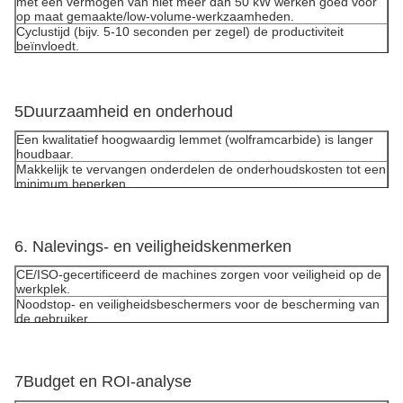
met een vermogen van niet meer dan 50 kW
werken goed voor
op maat gemaakte/low-volume-werkzaamheden.
Cyclustijd
(bijv. 5-10 seconden per zegel) de productiviteit
beïnvloedt.
5Duurzaamheid en onderhoud
Een kwalitatief hoogwaardig lemmet (wolframcarbide) is langer
houdbaar.
Makkelijk te vervangen onderdelen
de onderhoudskosten tot een
minimum beperken.
6. Nalevings- en veiligheidskenmerken
CE/ISO-gecertificeerd
de machines zorgen voor veiligheid op de
werkplek.
Noodstop- en veiligheidsbeschermers voor de bescherming van
de gebruiker.
7Budget en ROI-analyse