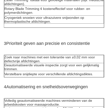
Laser Trimming ️ Ideaal voor gevoelige materialen (bijv. medische
afdichtingen).
Rotary Blade Trimming ¢ kosteneffectief voor rubber- en
polymerdichtingen.
Cryogeniek snoeien voor ultrazuivere snijwonden op
thermoplastische afdichtingen.
3Prioriteit geven aan precisie en consistentie
Zoek naar machines met een tolerantie van ±0,02 mm voor
defectvrije afdichtingen.
Geautomatiseerde visuele inspectie zorgt voor een gelijkmatig
trimmen.
Verstelbare snijdiepte voor verschillende afdichtingsdiktes.
4Automatisering en snelheidsoverwegingen
Volledig geautomatiseerde machines
verminderen van de
arbeidskosten voor massaproductie.